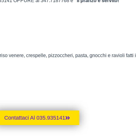
.935141 OPPURE al 347.7187768 e
“il pranzo è servito!”
riso venere, crespelle, pizzoccheri, pasta, gnocchi e ravioli fatti 
Contattaci Al 035.935141