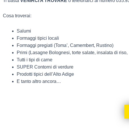
Ti basta
VENIRCI A TROVARE
o telefonarci al numero 035
Cosa troverai:
Salumi
Formaggi tipici locali
Formaggi pregiati (Toma’, Camembert, Rustino)
Primi (Lasagne Bolognesi, torte salate, insalata di riso, 
Tutti i tipi di carne
SUPER Contorni di verdure
Prodotti tipici dell’Alto Adige
E tanto altro ancora…