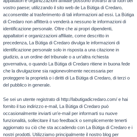
appaltatori e organizzazioni affiliate possono trovarsi al di fuori del
vostro paese; utilizzando il sito web de La Bùtiga di Credaro,
acconsentite al trasferimento di tali informazioni ad essi. La Bùtiga
di Credaro non affitterà o venderà a nessuno le informazioni di
identificazione personale. Oltre che ai propri dipendenti,
appaltatori e organizzazioni affiliate, come descritto in
precedenza, La Bùtiga di Credaro divulga le informazioni di
identificazione personale solo in risposta a una citazione in
giudizio, a un ordine del tribunale o a un’altra richiesta
governativa, o quando La Bùtiga di Credaro ritiene in buona fede
che la divulgazione sia ragionevolmente necessaria per
proteggere la proprietà o i diritti di La Bùtiga di Credaro, di terzi o
del pubblico in generale.
Se sei un utente registrato di http://labutigadicredaro.com/ e hai
fornito il tuo indirizzo e-mail, La Bùtiga di Credaro può
occasionalmente inviarti un’e-mail per informarti su nuove
funzionalità, sollecitare il tuo feedback o semplicemente tenerti
aggiornato su ciò che sta accadendo con La Bùtiga di Credaro e i
nostri prodotti. Utilizziamo principalmente il nostro blog per